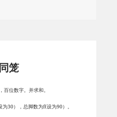
同笼
位，百位数字。并求和。
为30），总脚数为f(设为90）。