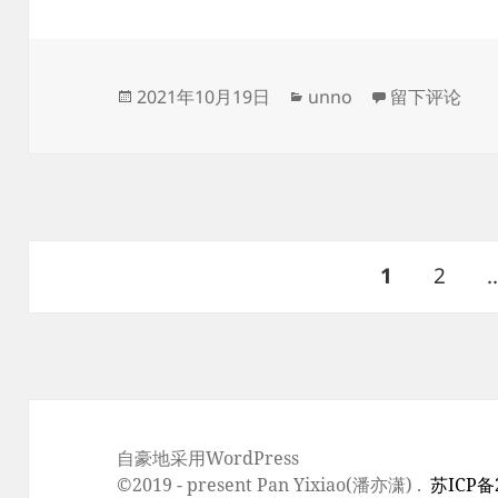
发
分
于C语言输出
2021年10月19日
unno
留下评论
布
类
于
文
页
页
1
2
章
分
页
自豪地采用WordPress
©2019 - present
Pan Yixiao(潘亦潇)
.
苏ICP备2