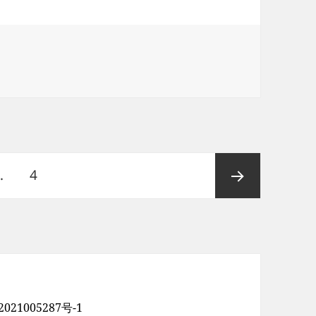
五角星
页
…
4
下一页
021005287号-1