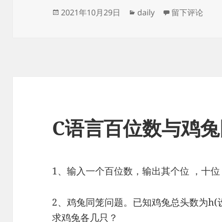
发
分
于我的上网史
2021年10月29日
daily
留下评论
布
类
于
C语言百位数与鸡兔
1、输入一个百位数，输出其个位 ，十
2、鸡兔同笼问题。已知鸡兔总头数为h(设
求鸡兔各几只？