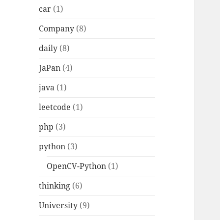
car
(1)
Company
(8)
daily
(8)
JaPan
(4)
java
(1)
leetcode
(1)
php
(3)
python
(3)
OpenCV-Python
(1)
thinking
(6)
University
(9)