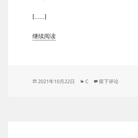
[……]
继续阅读
发
分
于C语言百位数与
2021年10月22日
C
留下评论
布
类
于