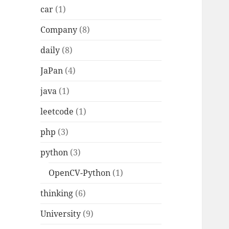
car
(1)
Company
(8)
daily
(8)
JaPan
(4)
java
(1)
leetcode
(1)
php
(3)
python
(3)
OpenCV-Python
(1)
thinking
(6)
University
(9)