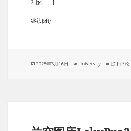
2.按[……]
继续阅读
发
分
于使用油
2025年3月16日
University
留下评论
布
类
于