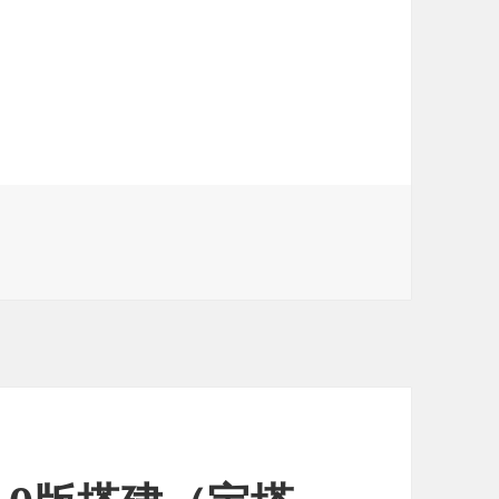
猴脚本跳过中国大学mooc视频题目