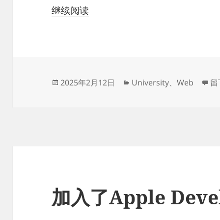
继续阅读
发
分
于
2025年2月12日
University
、
Web
留
布
类
于
加入了Apple Devel