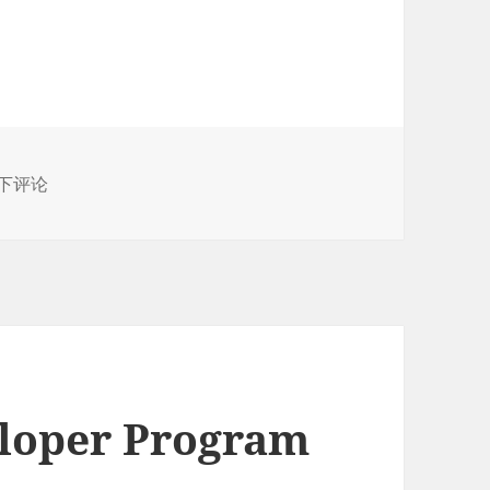
兰空图床LskyPro2.0版搭建（宝塔面板）
下评论
oper Program