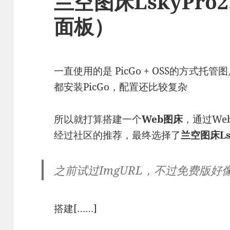
兰空图床LskyPro
面板）
一直使用的是 PicGo + OSS的方式
都安装PicGo，配置还比较复杂
所以就打算搭建一个
Web图床
，通过We
经过社区的推荐，最终选择了
兰空图床Ls
之前试过
ImgURL
，不过免费版好像
搭建[……]