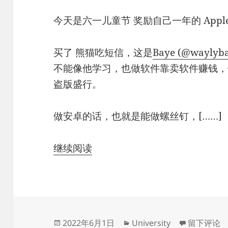
今天是六一儿童节 奖励自己一年的 Apple De
买了 熊猫吃短信，这是
Baye (@waylybay
不能像他学习，也做软件靠卖软件赚钱，
盗版盛行。
做安卓的话，也就是能做螺丝钉，[……]
继续阅读
发
分
于加入了Appl
2022年6月1日
University
留下评论