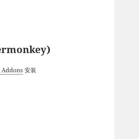
monkey)
e Addons
安装