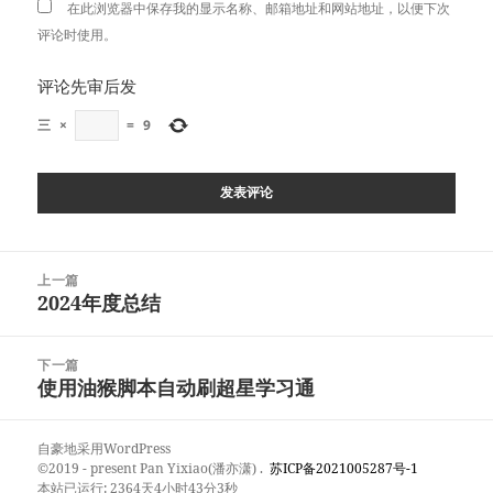
在此浏览器中保存我的显示名称、邮箱地址和网站地址，以便下次
评论时使用。
评论先审后发
三
×
=
9
文
上一篇
章
2024年度总结
上
导
篇
航
文
下一篇
章：
使用油猴脚本自动刷超星学习通
下
篇
文
自豪地采用WordPress
章：
©2019 - present
Pan Yixiao(潘亦潇)
.
苏ICP备2021005287号-1
本站已运行: 2364天4小时43分4秒