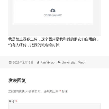
我是禁止游客上传，这个图床是我和我的朋友们自用的，
怕有人瞎传，把我的域名给封掉
发
作
分
2025年2月12日
Pan Yixiao
University
、
Web
布
者
类
于
发表回复
您的邮箱地址不会被公开。
必填项已用
*
标注
评论
*