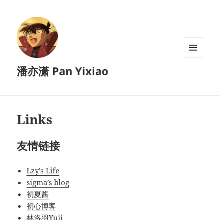
菜单和
潘亦潇 Pan Yixiao
挂件
Links
友情链接
Lzy’s Life
sigma’s blog
初夏酱
初心博客
林洛羽Yuii