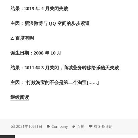
结果：2015 年 4 月关闭失败
主因：新浪微博与 QQ 空间的步步紧逼
2. 百度有啊
诞生日期：2008 年 10 月
结果：2011 年 3 月关闭，商城业务转移给乐酷天失败
主因：“打败淘宝的不会是第二个淘宝[……]
继续阅读
发
分
标
被百度砍掉的项目
2021年10月1日
Company
百度
有 3 条评论
布
类
签
于