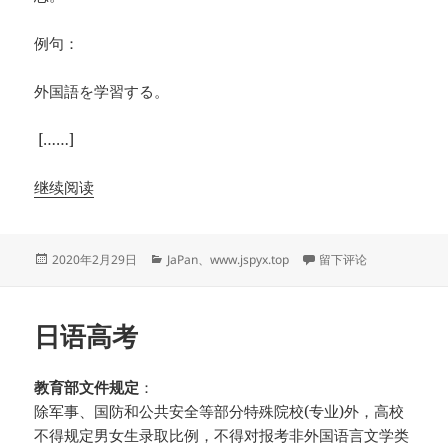
例句：
外国語を学習する。
[……]
继续阅读
发
分
于“学习”的四种日语表
2020年2月29日
JaPan
、
www.jspyx.top
留下评论
布
类
于
日语高考
教育部文件规定
：
除军事、国防和公共安全等部分特殊院校(专业)外，高校
不得规定男女生录取比例，不得对报考非外国语言文学类