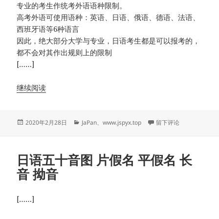
专业的考生作统考外语语种限制。
高考外语可使用语种：英语、日语、俄语、德语、法语、
西班牙语等6种语言
因此，绝大部分大学与专业，日语考生都是可以报考的，
都不会对其作出规则上的限制
[……]
继续阅读
发
分
于日语高考
2020年2月28日
JaPan
、
www.jspyx.top
留下评论
布
类
于
日语五十音图 片假名 平假名 长
音 拗音
[……]