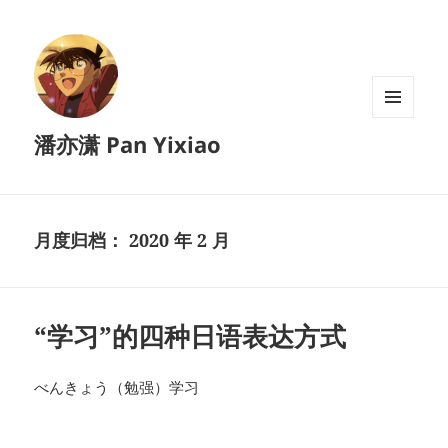
菜单和
潘亦潇 Pan Yixiao
挂件
月度归档：
2020 年 2 月
“学习”的四种日语表达方式
べんきょう（勉强）学习