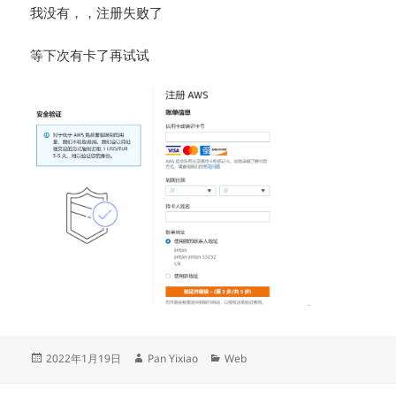
我没有，，注册失败了
等下次有卡了再试试
发
作
分
2022年1月19日
Pan Yixiao
Web
布
者
类
于