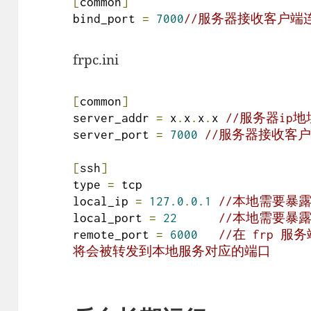
[
common
]
bind_port 
=
7000
//服务器接收客户端
frpc.ini
[
common
]
server_addr 
=
 x
.
x
.
x
.
x 
//服务器ip地
server_port 
=
7000
//服务器接收客
[
ssh
]
type 
=
 tcp

local_ip 
=
127.0
.
0.1
//本地需要暴
local_port 
=
22
//本地需要暴
remote_port 
=
6000
//在 frp 
将会被转发到本地服务对应的端口