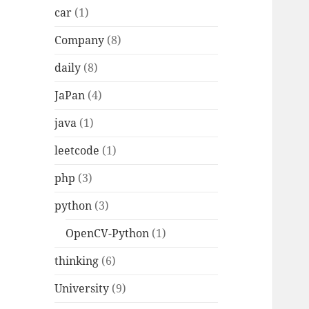
car
(1)
Company
(8)
daily
(8)
JaPan
(4)
java
(1)
leetcode
(1)
php
(3)
python
(3)
OpenCV-Python
(1)
thinking
(6)
University
(9)